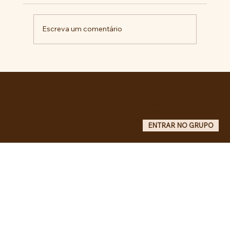
Escreva um comentário
Militantes lançam campanha pela
liberdade de Maduro e Cilia Flores e
criam COMITÊ ANTI-IMPERIALISTA DO
GRANDE ABC.
Entre no grupo oficial do ABC da Luta no WhatsApp e receba matérias, vídeos, artigos, notas públicas,
campanhas e atualizações do site - Grupo informativo: apenas administradores publicam.
ENTRAR NO GRUPO