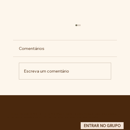
Comentários
Escreva um comentário
Comunidade da Vila São Pedro se
mobiliza por ampliação de vagas
noturnas e reforma de quadra na EE
Maurício de Castro
Entre no grupo oficial do ABC da Luta no WhatsApp e receba matérias, vídeos, artigos, notas públicas,
campanhas e atualizações do site - Grupo informativo: apenas administradores publicam.
ENTRAR NO GRUPO