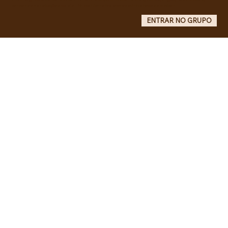
campanhas e atualizações do site - Grupo informativo: apenas administradores publicam.
ENTRAR NO GRUPO