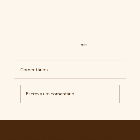
Comentários
Escreva um comentário
Comunidade da Vila São Pedro se
mobiliza por ampliação de vagas
noturnas e reforma de quadra na EE
Maurício de Castro
Entre no grupo oficial do ABC da Luta no WhatsApp e receba matérias, vídeos, artigos, notas públicas,