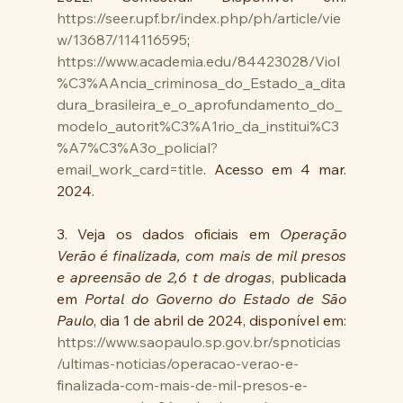
https://seer.upf.br/index.php/ph/article/vie
w/13687/114116595
; 
https://www.academia.edu/84423028/Viol
%C3%AAncia_criminosa_do_Estado_a_dita
dura_brasileira_e_o_aprofundamento_do_
modelo_autorit%C3%A1rio_da_institui%C3
%A7%C3%A3o_policial?
email_work_card=title
. Acesso em 4 mar. 
2024.
3. Veja os dados oficiais em 
Operação 
Verão é finalizada, com mais de mil presos 
e apreensão de 2,6 t de drogas
, publicada 
em 
Portal do Governo do Estado de São 
Paulo
, dia 1 de abril de 2024, disponível em:
https://www.saopaulo.sp.gov.br/spnoticias
/ultimas-noticias/operacao-verao-e-
finalizada-com-mais-de-mil-presos-e-