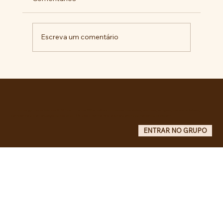
Escreva um comentário
Pelo veto integral ao Projeto de Lei nº
4.088/2023, em defesa da política
curricular da Educação Básica
Entre no grupo oficial do ABC da Luta no WhatsApp e receba matérias, vídeos, artigos, notas públicas,
campanhas e atualizações do site - Grupo informativo: apenas administradores publicam.
ENTRAR NO GRUPO