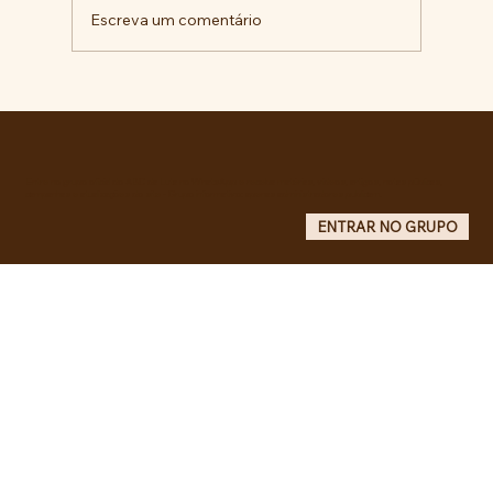
Escreva um comentário
Pelo veto integral ao Projeto de Lei nº
4.088/2023, em defesa da política
curricular da Educação Básica
Entre no grupo oficial do ABC da Luta no WhatsApp e receba matérias, vídeos, artigos, notas públicas,
campanhas e atualizações do site - Grupo informativo: apenas administradores publicam.
ENTRAR NO GRUPO