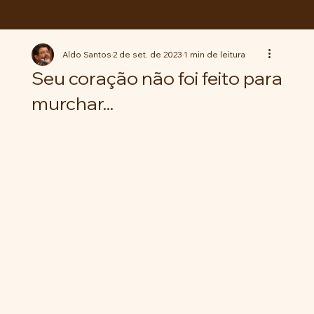
ABC da LUTA
Aldo Santos
2 de set. de 2023
1 min de leitura
Seu coração não foi feito para
murchar...