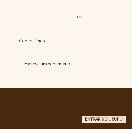
Comentários
Escreva um comentário
Comunidade da Vila São Pedro se
mobiliza por ampliação de vagas
noturnas e reforma de quadra na EE
Maurício de Castro
Entre no grupo oficial do ABC da Luta no WhatsApp e receba matérias, vídeos, artigos, notas públicas,
campanhas e atualizações do site - Grupo informativo: apenas administradores publicam.
ENTRAR NO GRUPO