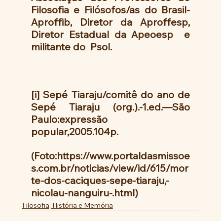
Filosofia e Filósofos/as do Brasil-
Aproffib, Diretor da Aproffesp, 
Diretor Estadual da Apeoesp  e  
militante do  Psol.
[i] Sepé Tiaraju/comitê do ano de 
Sepé Tiaraju (org.).-1.ed.—São 
Paulo:expressão 
popular,2005.104p.
(Foto:https://www.portaldasmissoe
s.com.br/noticias/view/id/615/mor
te-dos-caciques-sepe-tiaraju,-
nicolau-nanguiru-.html)
Filosofia, História e Memória