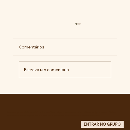
Comentários
Escreva um comentário
RECONHECIMENTO DO GOVERNO
CUBANO...
Entre no grupo oficial do ABC da Luta no WhatsApp e receba matérias, vídeos, artigos, notas públicas,
campanhas e atualizações do site - Grupo informativo: apenas administradores publicam.
ENTRAR NO GRUPO