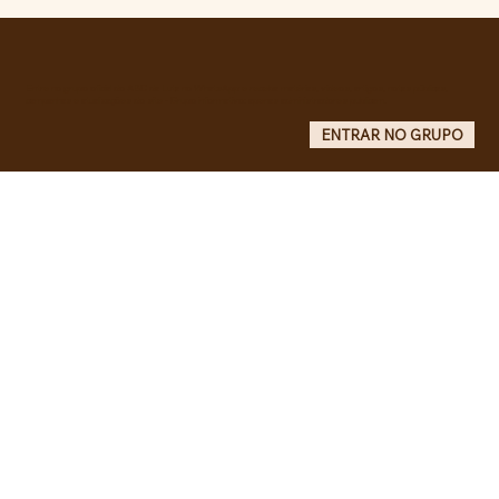
Pelo veto integral ao Projeto de Lei nº
4.088/2023, em defesa da política
curricular da Educação Básica
Entre no grupo oficial do ABC da Luta no WhatsApp e receba matérias, vídeos, artigos, notas públicas,
campanhas e atualizações do site - Grupo informativo: apenas administradores publicam.
ENTRAR NO GRUPO