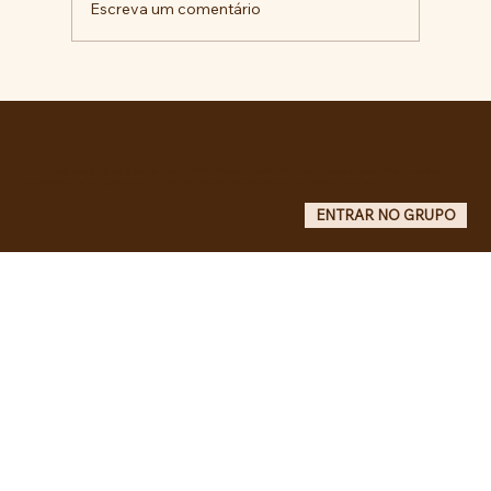
Escreva um comentário
Pelo veto integral ao Projeto de Lei nº
4.088/2023, em defesa da política
curricular da Educação Básica
Entre no grupo oficial do ABC da Luta no WhatsApp e receba matérias, vídeos, artigos, notas públicas,
campanhas e atualizações do site - Grupo informativo: apenas administradores publicam.
ENTRAR NO GRUPO