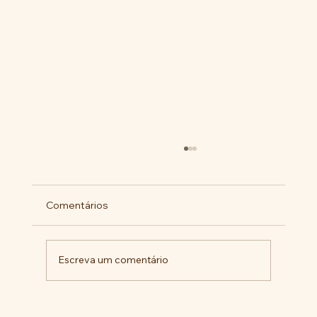
Comentários
Escreva um comentário
Pelo veto integral ao Projeto de Lei nº