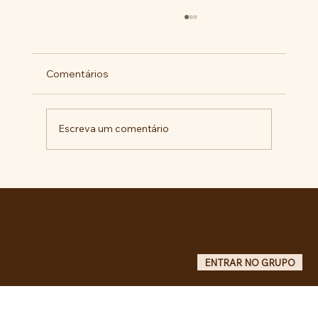
Comentários
Escreva um comentário
Pelo veto integral ao Projeto de Lei nº
4.088/2023, em defesa da política
curricular da Educação Básica
Entre no grupo oficial do ABC da Luta no WhatsApp e receba matérias, vídeos, artigos, notas públicas,
campanhas e atualizações do site - Grupo informativo: apenas administradores publicam.
ENTRAR NO GRUPO