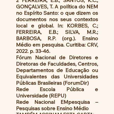
2 FERREIRA, E.B.; SANTOS, K.C.; 
GONÇALVES, T. A política do NEM 
no Espírito Santo: o que dizem os 
documentos nos seus contextos 
local e global. In: KORBES, C.; 
FERREIRA, E.B.; SILVA, M.R.; 
BARBOSA, R.P. (org.). Ensino 
Médio em pesquisa. Curitiba: CRV, 
2022. p. 33-46.
Fórum Nacional de Diretores e 
Diretoras de Faculdades, Centros, 
Departamentos de Educação ou 
Equivalentes das Universidades 
Públicas Brasileiras (ForumDir)
Rede Escola Pública e 
Universidade (REPU)
Rede Nacional EMpesquisa – 
Pesquisas sobre Ensino Médio