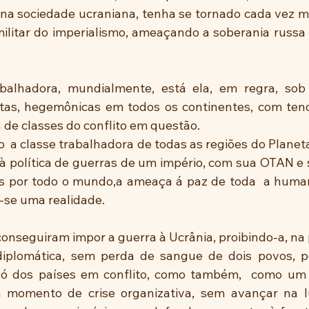
 na sociedade ucraniana, tenha se tornado cada vez mai
itar do imperialismo, ameaçando a soberania russa e
balhadora, mundialmente, está ela, em regra, sob i
tas, hegemônicas em todos os continentes, com tend
 de classes do conflito em questão.
  a classe trabalhadora de todas as regiões do Planeta, 
à política de guerras de um império, com sua OTAN e 
as por todo o mundo,a ameaça á paz de toda  a huma
-se uma realidade.
onseguiram impor a guerra à Ucrânia, proibindo-a, na p
diplomática, sem perda de sangue de dois povos, po
só dos países em conflito, como também,  como um t
m momento de crise organizativa, sem avançar na lu