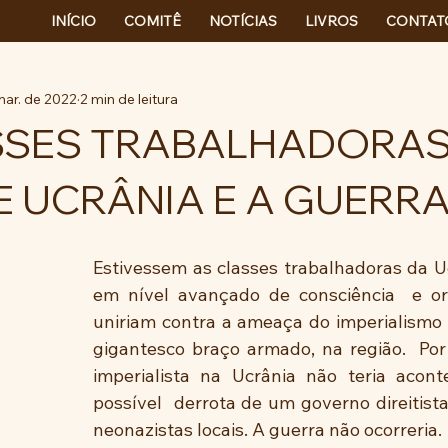
INÍCIO
COMITÊ
NOTÍCIAS
LIVROS
CONTAT
mar. de 2022
2 min de leitura
SSES TRABALHADORAS
E UCRÂNIA E A GUERR
Estivessem as classes trabalhadoras da Uc
em nível avançado de consciência  e org
uniriam contra a ameaça do imperialismo 
gigantesco braço armado, na região.  Por 
imperialista na Ucrânia não teria acont
possível  derrota de um governo direitista
neonazistas locais. A guerra não ocorreria.