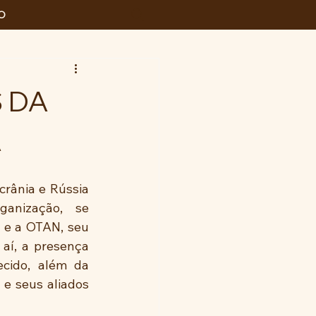
O
 DA
A
rânia e Rússia 
anização,  se 
 e a OTAN, seu 
aí, a presença 
ecido, além da 
 e seus aliados 