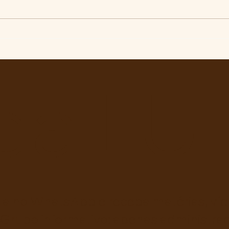
Comunidade da Vila São
Aval
Pedro se mobiliza por
ou i
ampliação de vagas
inti
noturnas e reforma de
da LU
quadra na EE Maurício de
Castro
ta no WhatsApp e receba matérias, víde
 Grupo informativo: apenas administra