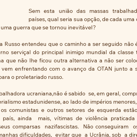
Sem esta união das massas trabalhado
países, qual seria sua opção, de cada uma d
uma guerra que se tornou inevitável? 
a Russo entendeu que o caminho a ser seguido não é
no serviçal do principal inimigo mundial da classe t
a que não lhe ficou outra alternativa a não ser coloc
 vem enfrentando com o avanço da OTAN junto a sua
ara o proletariado russo.
balhadora ucraniana,não é sabido  se, em geral, compr
erialismo estadunidense, ao lado de impérios menores,
os comunistas e outros setores de esquerda estão 
o país, ainda  mais, vítimas de violência praticada
eus comparsas  nazifascistas.  Não conseguiram  os
manhas dificuldades,  evitar que  a Ucrânia, sob  a di