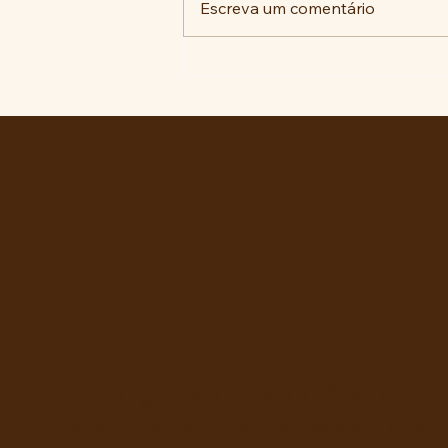
Escreva um comentário
A luta histórica pela
memória no ABC Paulista: do
reparo antifascista às
decisões judiciais.
ABC 
Entre no grupo oficial do ABC da Lu
campanhas e atualizações do site -