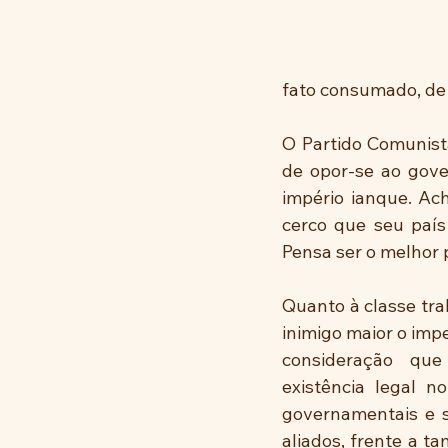
fato consumado, de 
O Partido Comunist
de opor-se ao gover
império ianque. Ach
cerco que seu país
Pensa ser o melhor p
Quanto à classe tra
inimigo maior o imp
consideração  que 
existência legal n
governamentais e s
aliados, frente a ta