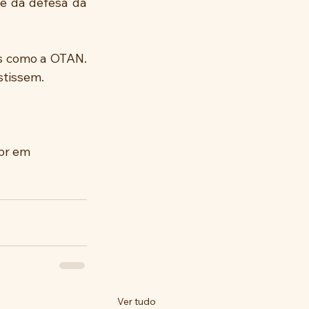
e da defesa da 
 como a OTAN.  
stissem.
or em 
Ver tudo