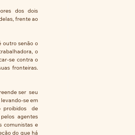
res dos dois 
elas, frente ao 
 outro senão o 
rabalhadora, o 
ar-se contra o 
s fronteiras. 
eende ser  seu 
 levando-se em 
proibidos  de 
 pelos agentes 
 comunistas e 
reção do que há 