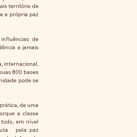
s território de 
 a própria paz 
nfluências de 
ência a jamais 
internacional,  
suas 800 bases 
nidade pode se 
rática, de uma 
rque a classe  
odo, em nível 
ta   pela paz 