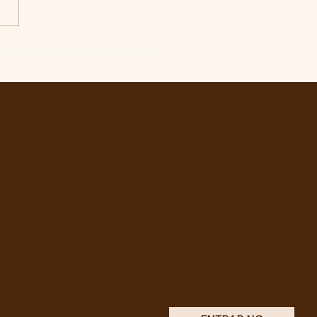
iação de desempenho
nstrumento de
midação?
TA
os, artigos, notas públicas,
dores publicam.