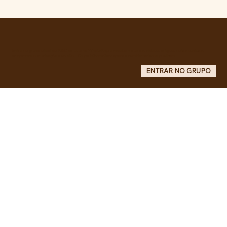
RECONHECIMENTO DO GOVERNO
CUBANO...
Entre no grupo oficial do ABC da Luta no WhatsApp e receba matérias, vídeos, artigos, notas públicas,
campanhas e atualizações do site - Grupo informativo: apenas administradores publicam.
ENTRAR NO GRUPO