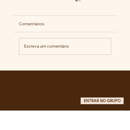
Comentários
Escreva um comentário
Militantes lançam campanha pela
liberdade de Maduro e Cilia Flores e
criam COMITÊ ANTI-IMPERIALISTA DO
GRANDE ABC.
Entre no grupo oficial do ABC da Luta no WhatsApp e receba matérias, vídeos, artigos, notas públicas,
campanhas e atualizações do site - Grupo informativo: apenas administradores publicam.
ENTRAR NO GRUPO