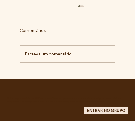
Comentários
Escreva um comentário
Militantes lançam campanha pela
liberdade de Maduro e Cilia Flores e
criam COMITÊ ANTI-IMPERIALISTA DO
GRANDE ABC.
Entre no grupo oficial do ABC da Luta no WhatsApp e receba matérias, vídeos, artigos, notas públicas,
campanhas e atualizações do site - Grupo informativo: apenas administradores publicam.
ENTRAR NO GRUPO