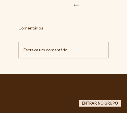
Comentários
Escreva um comentário
Pelo veto integral ao Projeto de Lei nº
4.088/2023, em defesa da política
curricular da Educação Básica
Entre no grupo oficial do ABC da Luta no WhatsApp e receba matérias, vídeos, artigos, notas públicas,
campanhas e atualizações do site - Grupo informativo: apenas administradores publicam.
ENTRAR NO GRUPO