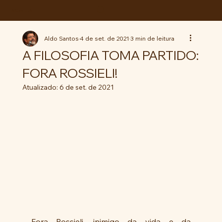
ABC da LUTA
Aldo Santos
4 de set. de 2021
3 min de leitura
A FILOSOFIA TOMA PARTIDO:
FORA ROSSIELI!
Atualizado:
6 de set. de 2021
Fora Rossieli, inimigo da vida e da 