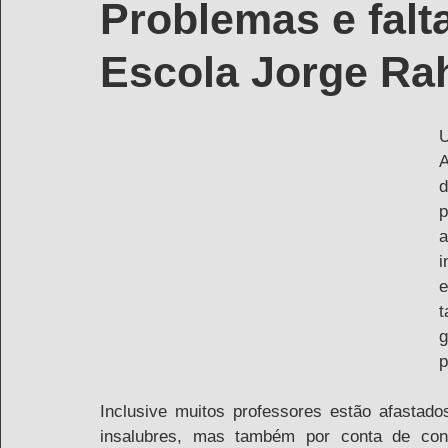
Problemas e falt
Escola Jorge Ra
U
A
p
i
e
t
g
p
Inclusive muitos professores estão afastado
insalubres, mas também por conta de con