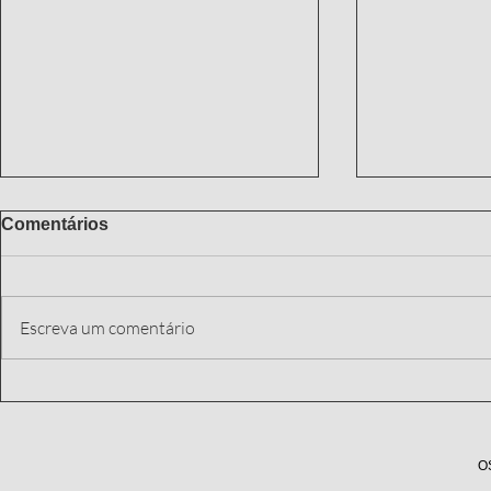
Comentários
Escreva um comentário
Entre o Farol e o Chão de
Entre o ber
Barro
Câmara: a l
capoeira n
O