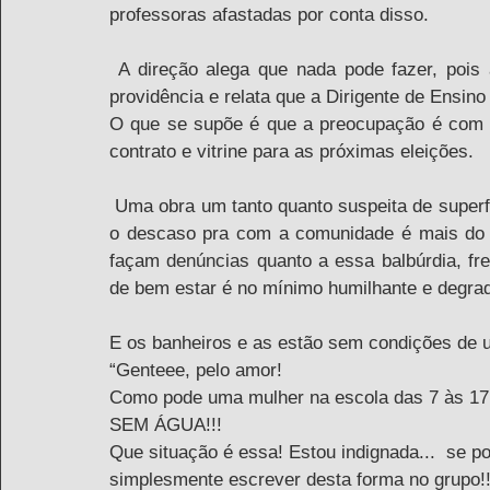
professoras afastadas por conta disso.
 A direção alega que nada pode fazer, pois alega que não tem autonomia pra tomar quaisquer 
providência e relata que a Dirigente de Ensino
O que se supõe é que a preocupação é com 
contrato e vitrine para as próximas eleições.
 Uma obra um tanto quanto suspeita de superfaturamento, coisa bem ao estilo privatista do PSDB, 
o descaso pra com a comunidade é mais do q
façam denúncias quanto a essa balbúrdia, fr
de bem estar é no mínimo humilhante e degra
E os banheiros e as estão sem condições de us
“Genteee, pelo amor! 
Como pode uma mulher na escola das 7 às 17 
SEM ÁGUA!!! 
Que situação é essa! Estou indignada...  se p
simplesmente escrever desta forma no grupo!!!