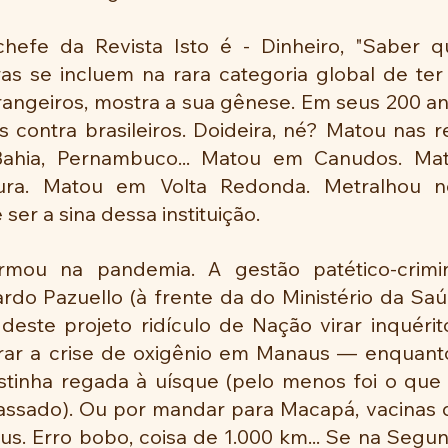
hefe da Revista Isto é - Dinheiro, "Saber q
ras se incluem na rara categoria global de ter
rangeiros, mostra a sua gênese. Em seus 200 ano
as contra brasileiros. Doideira, né? Matou nas re
Bahia, Pernambuco... Matou em Canudos. Mat
ra. Matou em Volta Redonda. Metralhou no
 ser a sina dessa instituição.
mou na pandemia. A gestão patético-crimin
rdo Pazuello (à frente da do Ministério da Saú
este projeto ridículo de Nação virar inquérito
orar a crise de oxigênio em Manaus — enquanto 
estinha regada à uísque (pelo menos foi o que 
assado). Ou por mandar para Macapá, vacinas 
s. Erro bobo, coisa de 1.000 km... Se na Segun