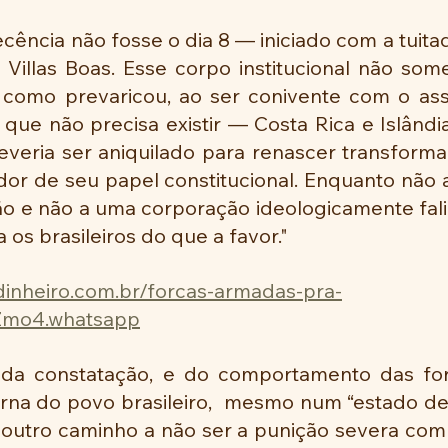
ecência não fosse o dia 8 — iniciado com a tuitad
Villas Boas. Esse corpo institucional não some
, como prevaricou, ao ser conivente com o assa
que não precisa existir — Costa Rica e Islândi
veria ser aniquilado para renascer transforma
idor de seu papel constitucional. Enquanto não
o e não a uma corporação ideologicamente falid
 os brasileiros do que a favor."
edinheiro.com.br/forcas-armadas-pra-
mo4.whatsapp
rida constatação, e do comportamento das fo
erna do povo brasileiro,  mesmo num “estado de
ta outro caminho a não ser a punição severa com