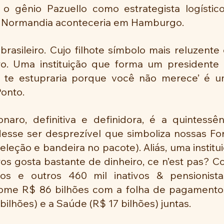
 o gênio Pazuello como estrategista logístic
Normandia aconteceria em Hamburgo.
brasileiro. Cujo filhote símbolo mais reluzente é
o. Uma instituição que forma um presidente 
 te estupraria porque você não merece’ é uma
Ponto.
naro, definitiva e definidora, é a quintessên
 desse ser desprezível que simboliza nossas Fo
leção e bandeira no pacote). Aliás, uma institu
ros gosta bastante de dinheiro, ce n’est pas? 
ivos e outros 460 mil inativos & pensionista
ome R$ 86 bilhões com a folha de pagamentos
ilhões) e a Saúde (R$ 17 bilhões) juntas.