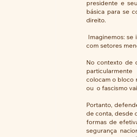
presidente e seu
básica para se c
direito.
 Imaginemos: se isso ocorre com os mandatários do país, o que não ocorreria 
com setores menos
No contexto de d
particularmente 
colocam o bloco 
ou  o fascismo vai
Portanto, defend
de conta, desde o
formas de efetiv
segurança nacion