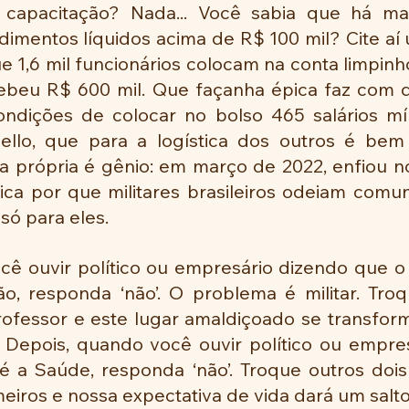
 capacitação? Nada... Você sabia que há mai
dimentos líquidos acima de R$ 100 mil? Cite aí
 1,6 mil funcionários colocam na conta limpinho
beu R$ 600 mil. Que façanha épica faz com q
ondições de colocar no bolso 465 salários m
ello, que para a logística dos outros é bem 
a própria é gênio: em março de 2022, enfiou no
lica por que militares brasileiros odeiam comun
só para eles.
cê ouvir político ou empresário dizendo que o
o, responda ‘não’. O problema é militar. Troq
rofessor e este lugar amaldiçoado se transform
Depois, quando você ouvir político ou empres
 a Saúde, responda ‘não’. Troque outros dois m
iros e nossa expectativa de vida dará um salto