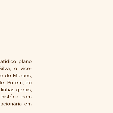
tídico plano 
ilva, o vice-
e de Moraes, 
e. Porém, do 
inhas gerais, 
história, com 
cionária em 