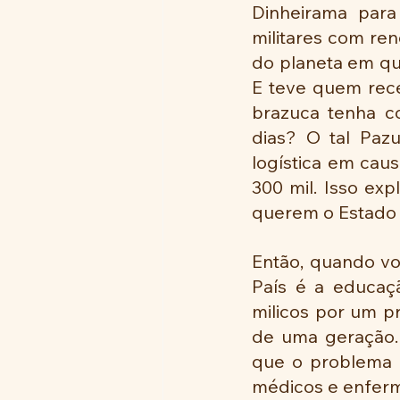
Dinheirama para
militares com ren
do planeta em que
E teve quem rece
brazuca tenha c
dias? O tal Pazu
logística em caus
300 mil. Isso exp
querem o Estado 
Então, quando vo
País é a educaçã
milicos por um p
de uma geração. 
que o problema é
médicos e enferme