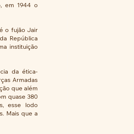
o, em 1944 o 
 o fujão Jair 
da República 
 instituição 
cia da ética-
rças Armadas 
ição que além 
Com quase 380 
s, esse lodo 
. Mais que a 