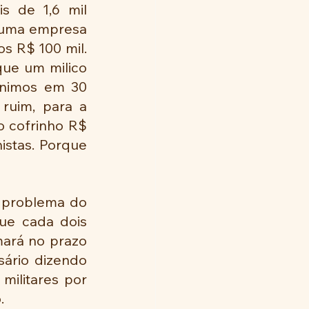
s de 1,6 mil 
 uma empresa 
s R$ 100 mil. 
ue um milico 
ínimos em 30 
ruim, para a 
 cofrinho R$ 
istas. Porque 
 problema do 
ue cada dois 
ará no prazo 
ário dizendo 
ilitares por 
.