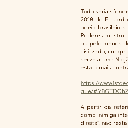
Tudo seria só ind
2018 do Eduardo 
odeia brasileiros
Poderes mostrou 
ou pelo menos de
civilizado, cumpr
serve a uma Naçã
estará mais contra
https://www.isto
que/#.Y8GTDOhZ
A partir da refe
como inimiga int
direita”, não res