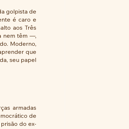
a golpista de 
nte é caro e 
lto aos Três 
a nem têm —, 
do. Moderno, 
 aprender que 
a, seu papel 
rças armadas 
mocrático de 
 prisão do ex-