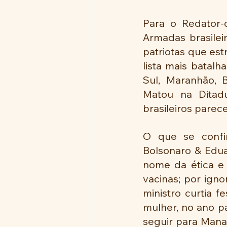
Para o Redator-c
Armadas brasilei
patriotas que est
lista mais batalh
Sul, Maranhão, 
Matou na Ditadu
brasileiros parece
O que se confir
Bolsonaro & Edua
nome da ética e d
vacinas; por ign
ministro curtia f
mulher, no ano p
seguir para Manau