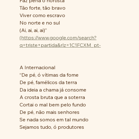
Faz pena o nortista
Tão forte, tão bravo
Viver como escravo
No norte e no sul
(Ai, ai, ai, ai)”
(https://www.google.com/search?
q=triste+partida&rlz=1C1FCXM_pt-
A Internacional
“De pé, ó vítimas da fome
De pé, famélicos da terra
Da ideia a chama já consome
A crosta bruta que a soterra
Cortai o mal bem pelo fundo
De pé, não mais senhores
Se nada somos em tal mundo
Sejamos tudo, ó produtores