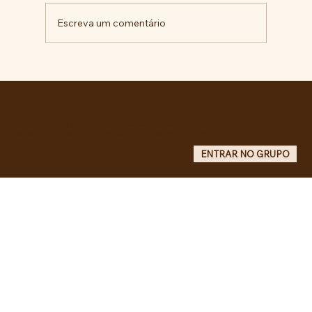
Escreva um comentário
RECONHECIMENTO DO GOVERNO
CUBANO...
Entre no grupo oficial do ABC da Luta no WhatsApp e receba matérias, vídeos, artigos, notas públicas,
campanhas e atualizações do site - Grupo informativo: apenas administradores publicam.
ENTRAR NO GRUPO