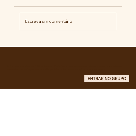
Escreva um comentário
Militantes lançam campanha pela
liberdade de Maduro e Cilia Flores e
criam COMITÊ ANTI-IMPERIALISTA DO
GRANDE ABC.
Entre no grupo oficial do ABC da Luta no WhatsApp e receba matérias, vídeos, artigos, notas públicas,
campanhas e atualizações do site - Grupo informativo: apenas administradores publicam.
ENTRAR NO GRUPO