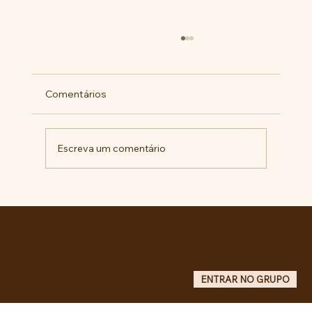
Comentários
Escreva um comentário
Militantes lançam campanha pela
liberdade de Maduro e Cilia Flores e
criam COMITÊ ANTI-IMPERIALISTA DO
GRANDE ABC.
Entre no grupo oficial do ABC da Luta no WhatsApp e receba matérias, vídeos, artigos, notas públicas,
campanhas e atualizações do site - Grupo informativo: apenas administradores publicam.
ENTRAR NO GRUPO