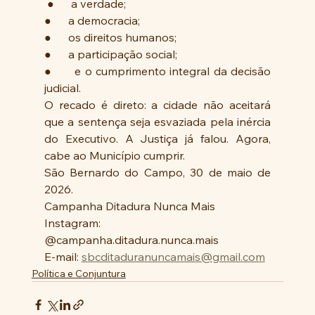
 ●      a verdade; 
●      a democracia; 
●      os direitos humanos; 
●      a participação social; 
●      e o cumprimento integral da decisão 
judicial. 
O recado é direto: a cidade não aceitará 
que a sentença seja esvaziada pela inércia 
do Executivo. A Justiça já falou. Agora, 
cabe ao Município cumprir. 
São Bernardo do Campo, 30 de maio de 
2026. 
Campanha Ditadura Nunca Mais 
Instagram: 
@campanha.ditadura.nunca.mais 
E-mail: 
sbcditaduranuncamais@gmail.com
Política e Conjuntura