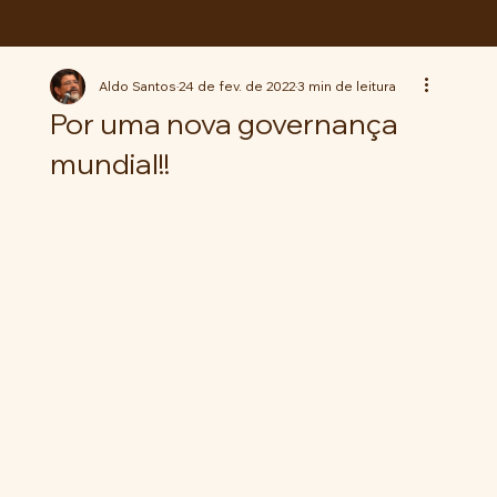
ABC da LUTA
Aldo Santos
24 de fev. de 2022
3 min de leitura
Por uma nova governança
mundial!!