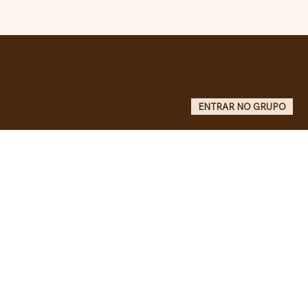
Comunidade da Vila São Pedro se
mobiliza por ampliação de vagas
noturnas e reforma de quadra na EE
Maurício de Castro
Entre no grupo oficial do ABC da Luta no WhatsApp e receba matérias, vídeos, artigos, notas públicas,
campanhas e atualizações do site - Grupo informativo: apenas administradores publicam.
ENTRAR NO GRUPO