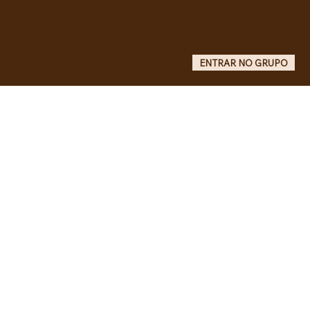
4.088/2023, em defesa da política
curricular da Educação Básica
Entre no grupo oficial do ABC da Luta no WhatsApp e receba matérias, vídeos, artigos, notas públicas,
campanhas e atualizações do site - Grupo informativo: apenas administradores publicam.
ENTRAR NO GRUPO