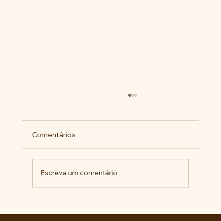
Comentários
Escreva um comentário
Pelo veto integral ao Projeto de Lei nº