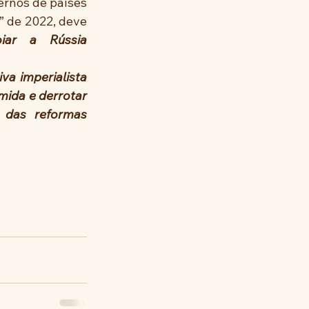
ernos de países 
” de 2022, deve 
iar a Rússia 
va imperialista 
ida e derrotar 
das reformas 