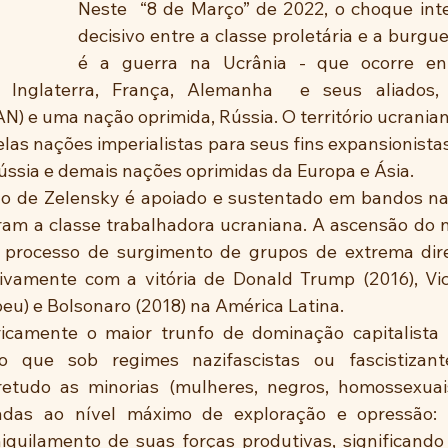
Neste  “8 de Março” de 2022, o choque inte
decisivo entre a classe proletária e a burgues
é a guerra na Ucrânia - que ocorre ent
A, Inglaterra, França, Alemanha  e seus aliados, 
) e uma nação oprimida, Rússia. O território ucraniano
las nações imperialistas para seus fins expansionistas
ssia e demais nações oprimidas da Europa e Ásia.
o de Zelensky é apoiado e sustentado em bandos naz
m a classe trabalhadora ucraniana. A ascensão do n
 processo de surgimento de grupos de extrema direi
ivamente com a vitória de Donald Trump (2016), Vic
eu) e Bolsonaro (2018) na América Latina.  
icamente o maior trunfo de dominação capitalista s
to que sob regimes nazifascistas ou fascistizan
retudo as minorias (mulheres, negros, homossexuais
adas ao nível máximo de exploração e opressão: mi
aniquilamento de suas forças produtivas, significando