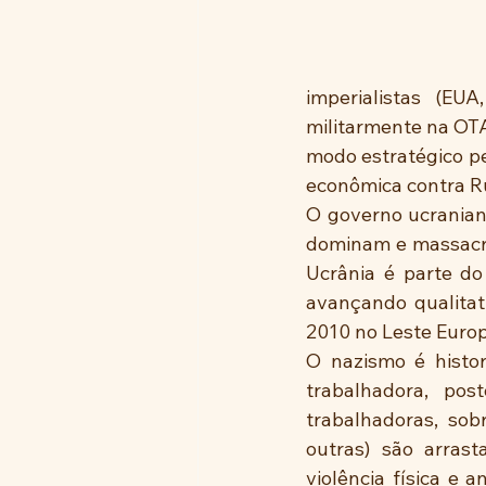
imperialistas (EU
militarmente na OTAN
modo estratégico pe
econômica contra Rú
O governo ucranian
dominam e massacra
Ucrânia é parte do
avançando qualitat
2010 no Leste Europ
O nazismo é histor
trabalhadora, pos
trabalhadoras, sob
outras) são arrast
violência física e 