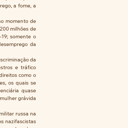
rego, a fome, a 
no momento de 
200 milhões de 
19; somente o 
desemprego da 
scriminação da 
tros e tráfico 
ireitos como o 
s, os quais se 
nciária quase 
mulher grávida 
litar russa na 
s nazifascistas 