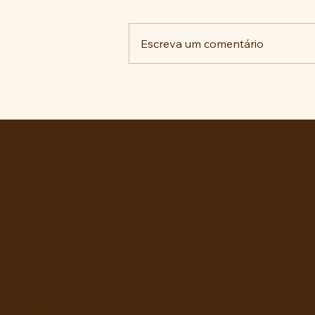
Escreva um comentário
A luta histórica pela
memória no ABC Paulista: do
reparo antifascista às
decisões judiciais.
ABC 
Entre no grupo oficial do ABC da Lu