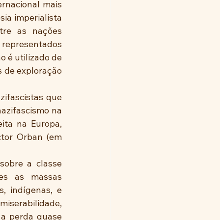
rnacional mais 
ia imperialista 
re as nações 
representados 
 é utilizado de 
 de exploração 
ifascistas que 
azifascismo na 
ta na Europa, 
tor Orban (em 
obre a classe 
tes as massas 
, indígenas, e 
serabilidade, 
 a perda quase 