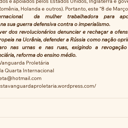
ados e apoiados pelos Estados Unidos, Inglaterra e gov
Romênia, Holanda e outros). Portanto, este “8 de Março
rnacional
da mulher trabalhadora para apo
na sua guerra defensiva contra o imperialismo.
ver dos revolucionários denunciar e rechaçar a ofensi
opeia na Ucrânia, defender a Rússia como nação oprim
ro nas urnas e nas ruas, exigindo a revogação 
ciária, reforma do ensino médio.    
 Vanguarda Proletária
a Quarta Internacional
leta@hotmail.com
kistavanguardaproletaria.wordpress.com/