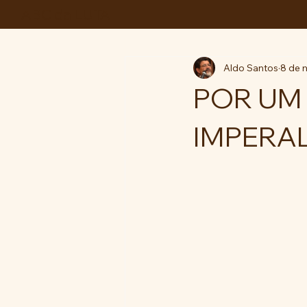
ABC da LUTA
Aldo Santos
8 de 
POR UM 
IMPERAL