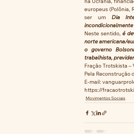
na Ucrânia, financi
europeus (Polônia, 
ser um 
Dia Inte
incondicionalmente 
Neste sentido, 
é de
norte americana/eur
o governo Bolsona
trabalhista, previden
Fração Trotskista –
Pela Reconstrução d
E-mail: vanguarpro
https://fracaotrots
Movimentos Sociais