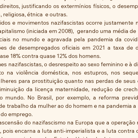
ireitos, justificando os extermínios físicos, o desemp
 religiosa, étnica  e outras. 
idos e movimentos nazifascistas ocorre justamente 
apitalismo (iniciada em 2008),  gerando uma média de 
ciais no mundo e agravada pela pandemia da covid-
hões de desempregados oficiais em 2021 a taxa de 
ase 18% contra quase 12% dos homens. 
s nazifascistas, o desrespeito ao sexo feminino e à di
to na violência doméstica, nos estupros, nos seques
lheres para prostituição quanto nas perdas de seus d
diminuição da licença maternidade, redução de creche
 mundo. No Brasil, por exemplo, a reforma previde
de trabalho da mulher ao do homem e na pandemia a 
r do emprego.
ascensão do nazifascismo na Europa que a operação mi
 pois encarna a luta anti-imperialista e a luta contra o