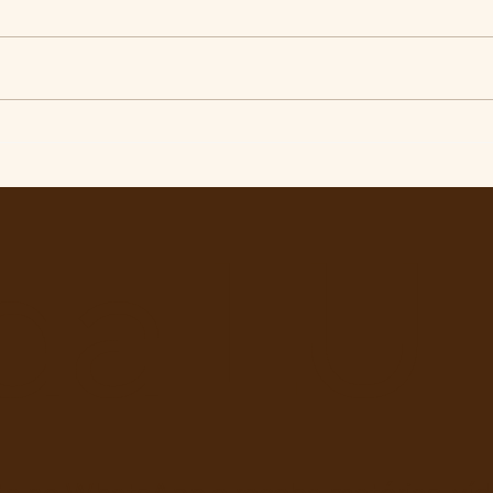
Comunidade da Vila São
Aval
Pedro se mobiliza por
ou i
ampliação de vagas
inti
noturnas e reforma de
da LU
quadra na EE Maurício de
Castro
ta no WhatsApp e receba matérias, víde