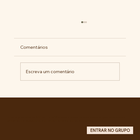
Comentários
Escreva um comentário
Pelo veto integral ao Projeto de Lei nº
4.088/2023, em defesa da política
curricular da Educação Básica
Entre no grupo oficial do ABC da Luta no WhatsApp e receba matérias, vídeos, artigos, notas públicas,
campanhas e atualizações do site - Grupo informativo: apenas administradores publicam.
ENTRAR NO GRUPO