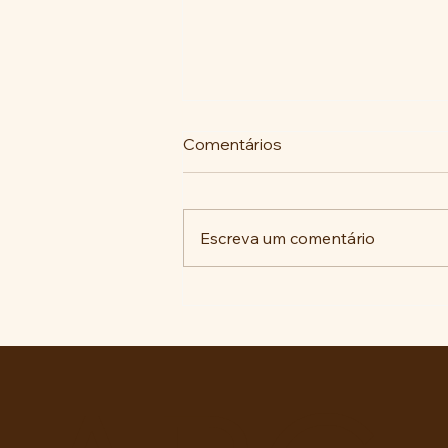
Comentários
Escreva um comentário
EM DEFESA DA SAÚDE E
DA DIGNIDADE: APEOESP
SBC EXIGE PERÍCIA
HUMANIZADA