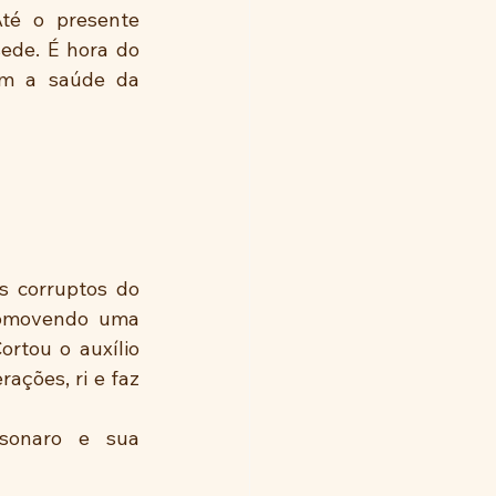
té o presente 
de. É hora do 
m a saúde da 
romovendo uma 
rtou o auxílio 
ções, ri e faz 
sonaro e sua 