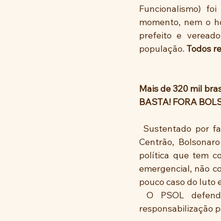
Funcionalismo) fo
momento, nem o hos
prefeito e verea
população. 
Todos re
Mais de 320 mil brasi
BASTA! FORA BOL
 Sustentado por fanáticos que se apoiam em fake news e por políticos corruptos do 
Centrão, Bolsonar
política que tem c
emergencial, não co
pouco caso do luto e
 O PSOL defen
responsabilização p