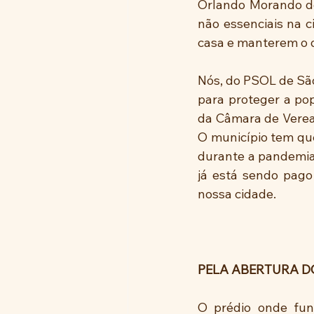
Orlando Morando de
não essenciais na c
casa e manterem o d
Nós, do PSOL de Sã
para proteger a pop
da Câmara de Veread
O município tem que
durante a pandemia
já está sendo pago
nossa cidade.
PELA ABERTURA D
O prédio onde fun