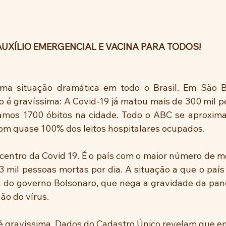
UXÍLIO EMERGENCIAL E VACINA PARA TODOS!
ma situação dramática em todo o Brasil. Em São B
ão é gravíssima: A Covid-19 já matou mais de 300 mil p
samos 1700 óbitos na cidade. Todo o ABC se aproxima
om quase 100% dos leitos hospitalares ocupados.
picentro da Covid 19. É o país com o maior número de mo
mil pessoas mortas por dia. A situação a que o país 
a do governo Bolsonaro, que nega a gravidade da pan
ão do vírus.
é gravíssima. Dados do Cadastro Único revelam que e