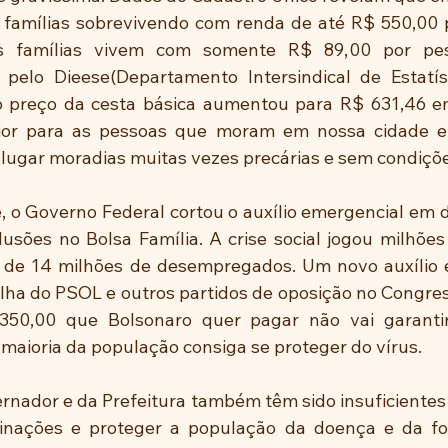
 famílias sobrevivendo com renda de até R$ 550,00 
s famílias vivem com somente R$ 89,00 por pes
 pelo Dieese(Departamento Intersindical de Estatís
o preço da cesta básica aumentou para R$ 631,46 em
pior para as pessoas que moram em nossa cidade e
alugar moradias muitas vezes precárias e sem condiçõe
 o Governo Federal cortou o auxílio emergencial em 
lusões no Bolsa Família. A crise social jogou milhões
s de 14 milhões de desempregados. Um novo auxílio e
ha do PSOL e outros partidos de oposição no Congress
50,00 que Bolsonaro quer pagar não vai garantir
maioria da população consiga se proteger do vírus.
ernador e da Prefeitura também têm sido insuficientes 
nações e proteger a população da doença e da fom