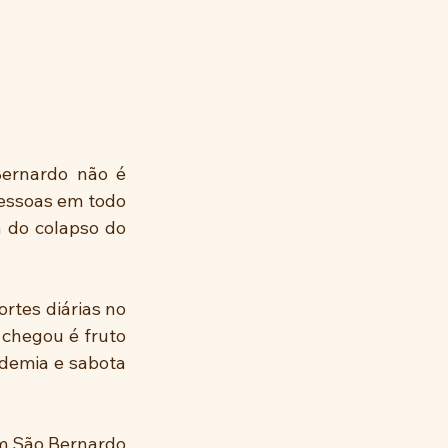
ernardo não é 
essoas em todo 
 do colapso do 
rtes diárias no 
chegou é fruto 
demia e sabota 
m São Bernardo 