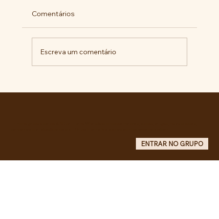
Comentários
Escreva um comentário
Pelo veto integral ao Projeto de Lei nº
4.088/2023, em defesa da política
curricular da Educação Básica
Entre no grupo oficial do ABC da Luta no WhatsApp e receba matérias, vídeos, artigos, notas públicas,
campanhas e atualizações do site - Grupo informativo: apenas administradores publicam.
ENTRAR NO GRUPO