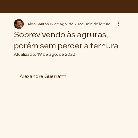
ABC da LUTA
Aldo Santos
12 de ago. de 2022
2 min de leitura
Sobrevivendo às agruras,
porém sem perder a ternura
Atualizado:
19 de ago. de 2022
Alexandre Guerra***