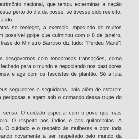
trimônio nacional, que tentou exterminar a nação 
estar perto do dia da posse, se tivesse sido reeleito, 
zando.
tas se reeleger, a exemplo impedindo de muitos 
 possível golpe que culminou com o 8 de janeiro, 
 frase do Ministro Barroso diz tudo: “Perdeu Mané”! 
os desgovernos com tenebrosas transações, como 
 fechado para o mundo e negociando nos bastidores 
sa e age com os fascistas de plantão. Só a luta 
us seguidores e seguidoras, pois além de estarem 
e perigosas e agem sob o comando dessa trupe do 
 senso. O cuidado especial com o povo que mais 
ora. O respeito aos índios e aos quilombolas. A 
a. O cuidado e o respeito às mulheres e com toda 
ssando novamente a ser respeitado pelo mundo da 