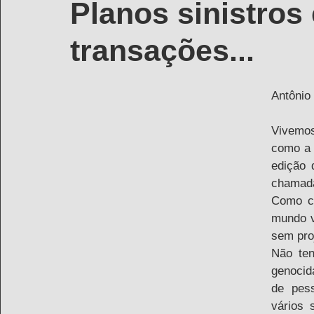
Planos sinistros
transações...
Antônio 
Vivemos
como a 
edição 
chamada
Como co
mundo v
sem pro
Não ten
genocid
de pess
vários 