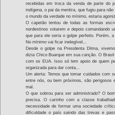
recebidas em troca da venda de parte do pa
indígena, o pai da mentira, que fugiu para não 
o mundo da verdade no mínimo, estaria agoni
O capetão tentou de todas as formas escro
nordestinos votarem e depois comandando um
que para ele seria o golpe perfeito. Porém, a
No mínimo vai ficar inelegível...
Desde o golpe na Presidenta Dilma, vivem
dizia Chico Buarque em sua canção. O Brasil
com os EUA. Isso só tem apoio de quem pen
organizada para dar conta...   
Um alerta: Temos que tomar cuidados com se
entre nós, ou bem próximos, são perigosos 
mal.
O que sobrou para ser administrado? O bom
precisa. O carinho com a classe trabalhad
necessidade de formar uma sociedade crític
dificuldade o país saindo das trevas e pa