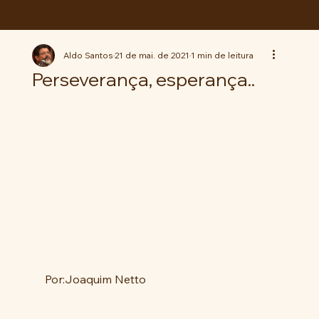
ABC da LUTA
Aldo Santos
21 de mai. de 2021
1 min de leitura
Perseverança, esperança..
Por:Joaquim Netto