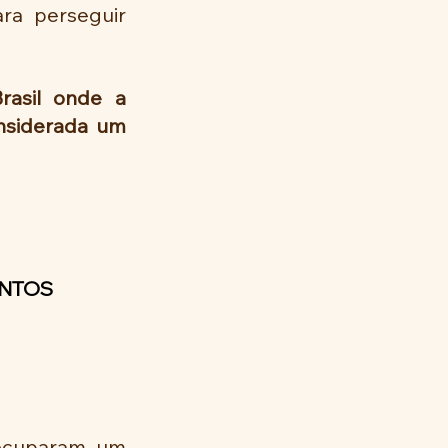
a perseguir 
asil onde a 
nsiderada um 
NTOS 
ocuparam um 