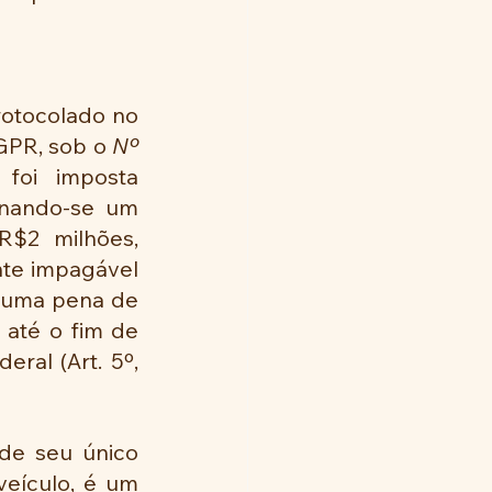
rotocolado no 
GPR, sob o 
Nº 
oi imposta 
rnando-se um 
R$2 milhões, 
te impagável 
 uma pena de 
até o fim de 
ral (Art. 5º, 
de seu único 
eículo, é um 