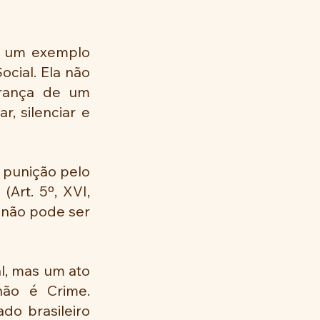
é um exemplo 
cial. Ela não 
erança de um 
, silenciar e 
punição pelo 
Art. 5º, XVI, 
 não pode ser 
, mas um ato 
ão é Crime. 
o brasileiro 