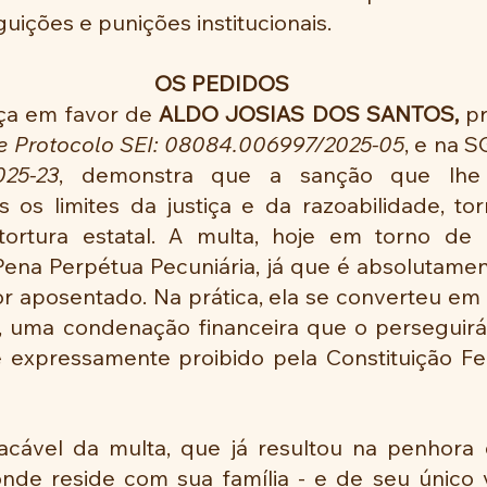
guições e punições institucionais.
OS PEDIDOS
ça em favor de 
ALDO JOSIAS DOS SANTOS,
 p
e
Protocolo SEI: 08084.006997/2025-05
, e na S
25-23
, demonstra que a sanção que lhe f
s os limites da justiça e da razoabilidade, to
tortura estatal. A multa, hoje em torno de 
ena Perpétua Pecuniária, já que é absolutamen
r aposentado. Na prática, ela se converteu em
, uma condenação financeira que o perseguirá 
 expressamente proibido pela Constituição Fede
cável da multa, que já resultou na penhora 
onde reside com sua família - e de seu único v