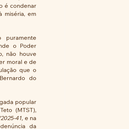
ão é condenar 
 miséria, em 
 puramente 
nde o Poder 
o, não houve 
r moral e de 
lação que o 
ernardo do 
gada popular 
eto (MTST), 
2025-41, 
e na 
denúncia da 