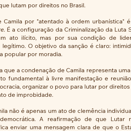
ue lutam por direitos no Brasil.
 Camila por "atentado à ordem urbanística" 
re
. É a configuração da Criminalização da Luta So
um ato ilícito, mas por sua condição de lid
legítimo. O objetivo da sanção é claro: intimidar
ta popular por moradia.
a que a condenação de Camila representa uma 
ito fundamental à livre manifestação e reunião (
racia, organizar o povo para lutar por direitos
to de improbidade.
la não é apenas um ato de clemência individual
democrática. A reafirmação de que Lutar n
fica enviar uma mensagem clara de que o Estad