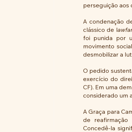
perseguição aos q
A condenação de
clássico de l
awfa
foi punida por 
movimento social 
desmobilizar a lu
O pedido sustent
exercício do dire
CF). Em uma democ
considerado um a
A Graça para Cami
de reafirmação 
Concedê-la signi