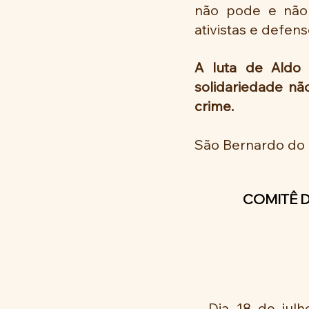
não pode e não 
ativistas e defen
A luta de Aldo 
solidariedade não
crime.
São Bernardo do
COMITÊ D
  Dia 18 de jul