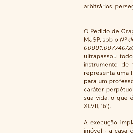
arbitrários, perse
O Pedido de Gra
MJSP, sob o 
Nº d
00001.007740/20
ultrapassou todo
instrumento de 
representa uma P
para um professo
caráter perpétuo
sua vida, o que é
XLVII, 'b').
A execução impla
imóvel - a casa 