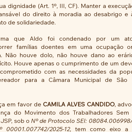
ua dignidade (Art. 1º, III, CF). Manter a execuç
nsável do direito à moradia ao desabrigo e à
ato de solidariedade.
irma que Aldo foi condenado por um ato
correr famílias doentes em uma ocupação o
ia. Não houve dolo, não houve dano ao erári
lícito. Houve apenas o cumprimento de um deve
comprometido com as necessidades da popu
reador para a Câmara Municipal de São B
ça em favor de 
CAMILA ALVES CANDIDO
, advo
erança do Movimento dos Trabalhadores Sem T
JSP, sob o 
Nº de
Protocolo SEI: 08084.006998/
º 00001.007742/2025-12
,
tem como eixo a 