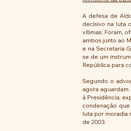
A defesa de Ald
decisivo na luta 
vítimas. Foram, o
ambos junto ao Mi
e na Secretaria G
se de um instrum
República para cor
Segundo o advoga
agora aguardam a
à Presidência, ex
condenação que s
luta por moradia
de 2003.