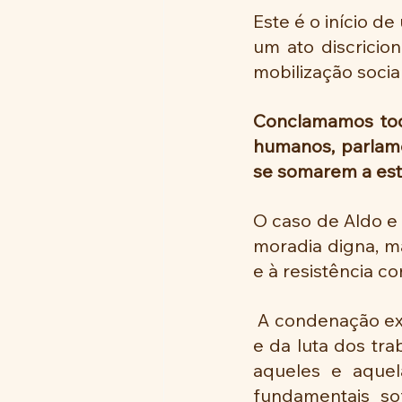
Este é o início d
um ato discricio
mobilização socia
Conclamamos todo
humanos, parlame
se somarem a est
O caso de Aldo e 
moradia digna, m
e à resistência con
 A condenação expressa um cenário de criminalização dos movimentos sociais 
e da luta dos tra
aqueles e aquel
fundamentais so