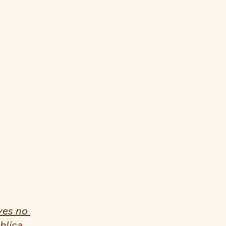
ves no 
blica 