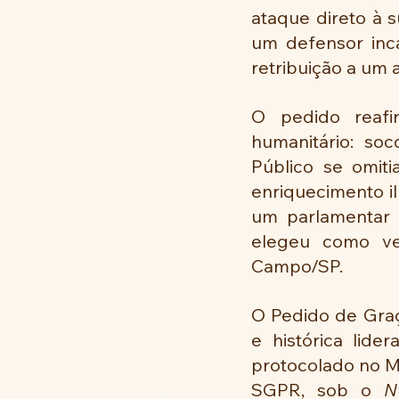
ataque direto à s
um defensor inca
retribuição a um 
O pedido reaf
humanitário: so
Público se omit
enriquecimento i
um parlamentar 
elegeu como ve
Campo/SP.
O Pedido de Gra
e histórica lid
protocolado no M
SGPR, sob o 
N