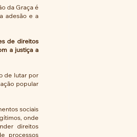
ão da Graça é 
a adesão e a 
 de direitos 
 a justiça a 
 de lutar por 
ação popular 
gítimos, onde 
der direitos 
e processos 