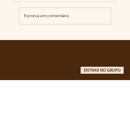
Escreva um comentário
Comunidade da Vila São Pedro se
mobiliza por ampliação de vagas
noturnas e reforma de quadra na EE
Maurício de Castro
Entre no grupo oficial do ABC da Luta no WhatsApp e receba matérias, vídeos, artigos, notas públicas,
campanhas e atualizações do site - Grupo informativo: apenas administradores publicam.
ENTRAR NO GRUPO