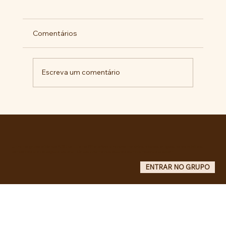
Comentários
Escreva um comentário
Comunidade da Vila São Pedro se
mobiliza por ampliação de vagas
noturnas e reforma de quadra na EE
Maurício de Castro
Entre no grupo oficial do ABC da Luta no WhatsApp e receba matérias, vídeos, artigos, notas públicas,
campanhas e atualizações do site - Grupo informativo: apenas administradores publicam.
ENTRAR NO GRUPO