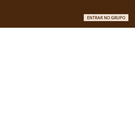
Entre no grupo oficial do ABC da Luta no WhatsApp e receba matérias, vídeos, artigos, notas públicas,
campanhas e atualizações do site - Grupo informativo: apenas administradores publicam.
ENTRAR NO GRUPO