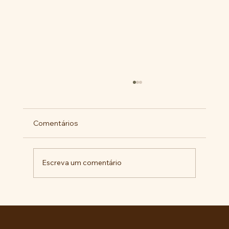
Comentários
Escreva um comentário
BARBÁRIE INSTITUCIONAL NA +
IMPORTANTE CIDADE DA AMÉRICA
LATINA