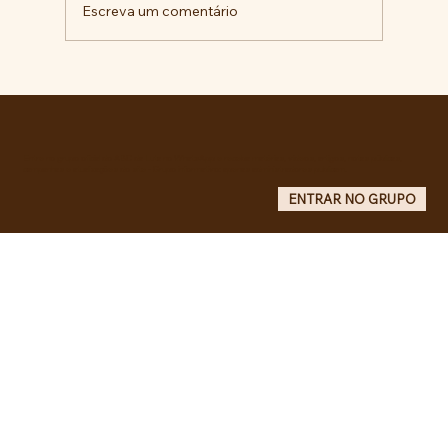
Escreva um comentário
Comunidade da Vila São Pedro se
mobiliza por ampliação de vagas
noturnas e reforma de quadra na EE
Maurício de Castro
Entre no grupo oficial do ABC da Luta no WhatsApp e receba matérias, vídeos, artigos, notas públicas,
campanhas e atualizações do site - Grupo informativo: apenas administradores publicam.
ENTRAR NO GRUPO