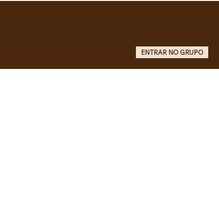
liberdade de Maduro e Cilia Flores e
criam COMITÊ ANTI-IMPERIALISTA DO
GRANDE ABC.
Entre no grupo oficial do ABC da Luta no WhatsApp e receba matérias, vídeos, artigos, notas públicas,
campanhas e atualizações do site - Grupo informativo: apenas administradores publicam.
ENTRAR NO GRUPO