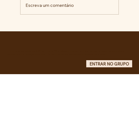
Escreva um comentário
Militantes lançam campanha pela
liberdade de Maduro e Cilia Flores e
criam COMITÊ ANTI-IMPERIALISTA DO
GRANDE ABC.
Entre no grupo oficial do ABC da Luta no WhatsApp e receba matérias, vídeos, artigos, notas públicas,
campanhas e atualizações do site - Grupo informativo: apenas administradores publicam.
ENTRAR NO GRUPO