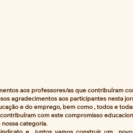
entos aos professores/as que contribuíram co
ssos agradecimentos aos participantes nesta jor
cação e do emprego, bem como , todos e todas
contribuíram com este compromisso educacional
 nossa categoria.
Sindicato e  juntos vamos construir um  nov