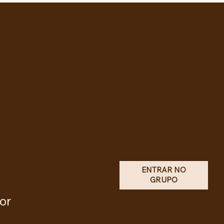
midação?
TA
os, artigos, notas públicas,
dores publicam.
ENTRAR NO
GRUPO
or