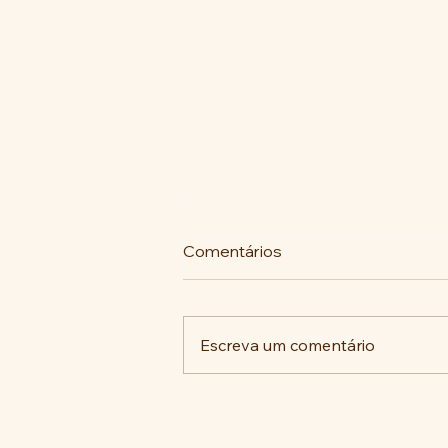
Comentários
Escreva um comentário
A luta histórica pela
memória no ABC Paulista: do