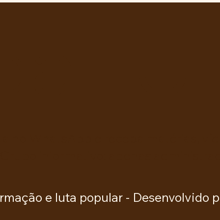
ampliação de vagas
inti
noturnas e reforma de
da LU
quadra na EE Maurício de
Castro
ta no WhatsApp e receba matérias, víde
 Grupo informativo: apenas administra
rmação e luta popular -
Desenvolvido p