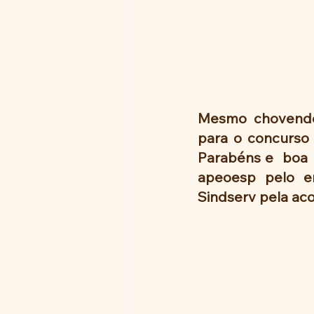
Mesmo chovendo,
para o concurso d
Parabéns e  boa 
apeoesp pelo em
Sindserv pela acol