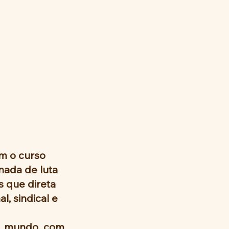
m o curso 
nada de luta 
 que direta 
, sindical e 
o mundo com 