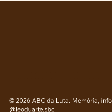
reparo antifascista às
decisões judiciais.
ABC 
Entre no grupo oficial do ABC da Lu
campanhas e atualizações do site -
© 2026 ABC da Luta. Memória, info
@leoduarte.sbc