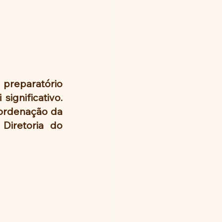
reparatório 
gnificativo. 
ordenação da 
iretoria do 