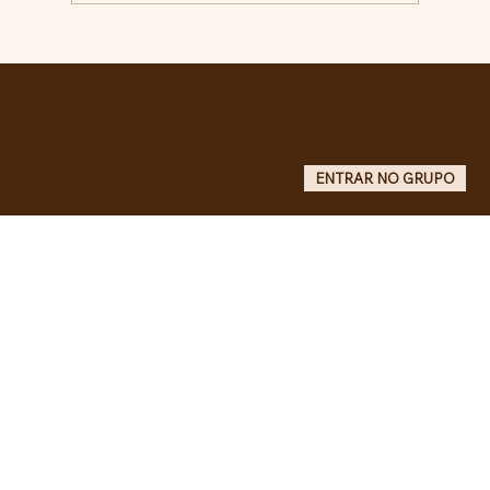
RECONHECIMENTO DO GOVERNO
CUBANO...
Entre no grupo oficial do ABC da Luta no WhatsApp e receba matérias, vídeos, artigos, notas públicas,
campanhas e atualizações do site - Grupo informativo: apenas administradores publicam.
ENTRAR NO GRUPO