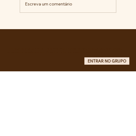
Escreva um comentário
Pelo veto integral ao Projeto de Lei nº
4.088/2023, em defesa da política
curricular da Educação Básica
Entre no grupo oficial do ABC da Luta no WhatsApp e receba matérias, vídeos, artigos, notas públicas,
campanhas e atualizações do site - Grupo informativo: apenas administradores publicam.
ENTRAR NO GRUPO