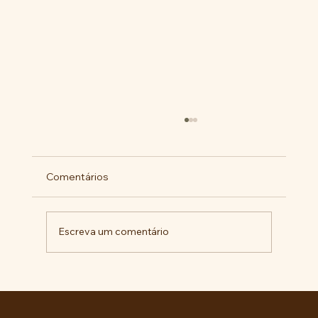
Comentários
Escreva um comentário
Pelo veto integral ao Projeto de Lei nº
4.088/2023, em defesa da política
curricular da Educação Básica