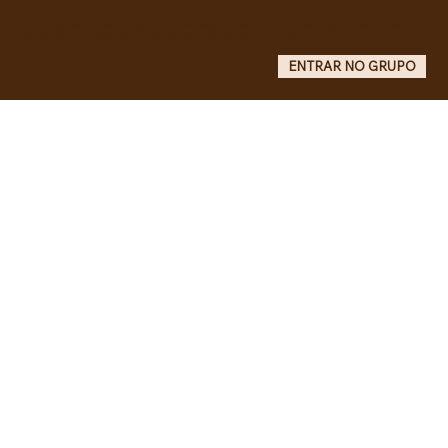
Entre no grupo oficial do ABC da Luta no WhatsApp e receba matérias, vídeos, artigos, notas públicas,
campanhas e atualizações do site - Grupo informativo: apenas administradores publicam.
ENTRAR NO GRUPO