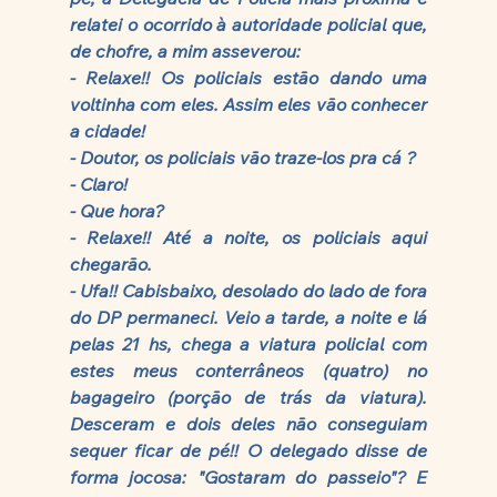
relatei o ocorrido à autoridade policial que, 
de chofre, a mim asseverou:
- Relaxe!! Os policiais estão dando uma 
voltinha com eles. Assim eles vão conhecer 
a cidade! 
- Doutor, os policiais vão traze-los pra cá ? 
- Claro!
- Que hora? 
- Relaxe!! Até a noite, os policiais aqui 
chegarão. 
- Ufa!! Cabisbaixo, desolado do lado de fora 
do DP permaneci. Veio a tarde, a noite e lá 
pelas 21 hs, chega a viatura policial com 
estes meus conterrâneos (quatro) no 
bagageiro (porção de trás da viatura). 
Desceram e dois deles não conseguiam 
sequer ficar de pé!! O delegado disse de 
forma jocosa: "Gostaram do passeio"? E 