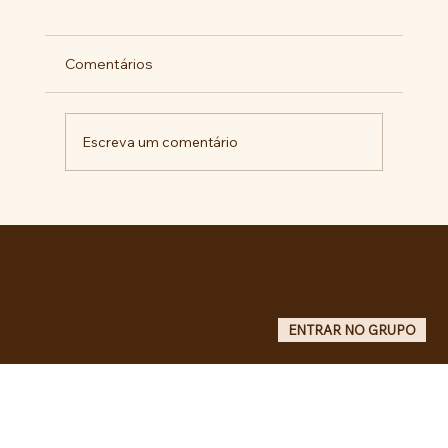
Comentários
Escreva um comentário
Pelo veto integral ao Projeto de Lei nº
4.088/2023, em defesa da política
curricular da Educação Básica
Entre no grupo oficial do ABC da Luta no WhatsApp e receba matérias, vídeos, artigos, notas públicas,
campanhas e atualizações do site - Grupo informativo: apenas administradores publicam.
ENTRAR NO GRUPO