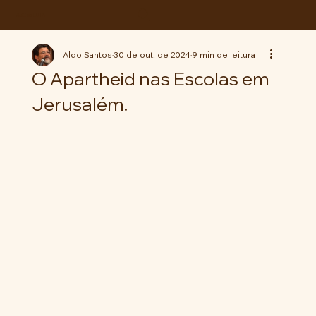
ABC da LUTA
Aldo Santos
30 de out. de 2024
9 min de leitura
O Apartheid nas Escolas em
Jerusalém.