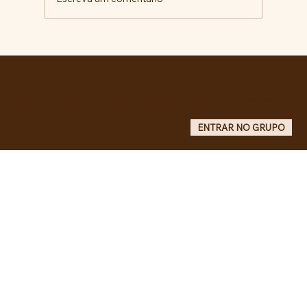
RECONHECIMENTO DO GOVERNO
CUBANO...
Entre no grupo oficial do ABC da Luta no WhatsApp e receba matérias, vídeos, artigos, notas públicas,
campanhas e atualizações do site - Grupo informativo: apenas administradores publicam.
ENTRAR NO GRUPO