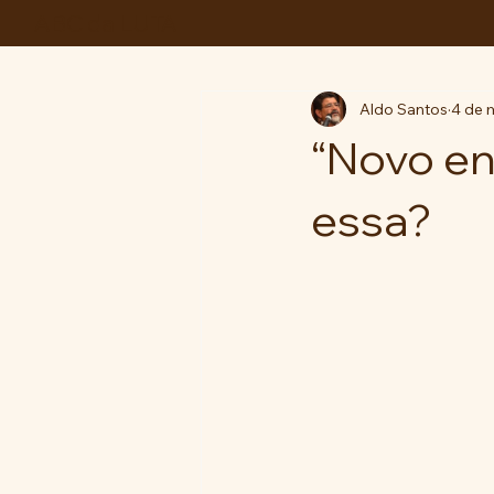
ABC da LUTA
Aldo Santos
4 de 
“Novo en
essa?