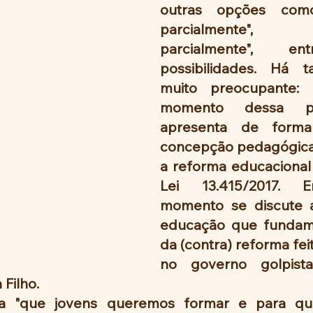
outras opções como
parcialmente", 
parcialmente", en
possibilidades. Há 
muito preocupante:
momento dessa pe
apresenta de forma 
concepção pedagógica
a reforma educacional 
Lei 13.415/2017. 
momento se discute a 
educação que fundame
da (contra) reforma fei
no governo golpista
ilho. 
a "que jovens queremos formar e para qua