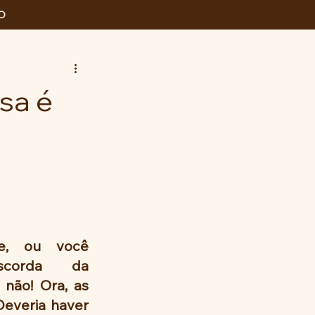
O
sa é
, ou você 
corda da 
não! Ora, as 
Deveria haver 