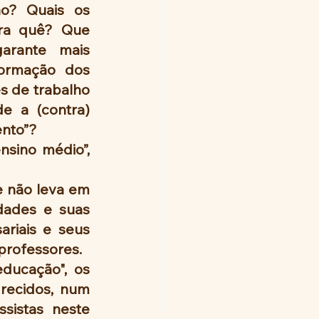
o? Quais os 
ra quê? Que 
arante mais 
ormação dos 
 de trabalho 
e a (contra) 
nto”? 
sino médio”, 
 não leva em 
dades e suas 
iais e seus 
professores. 
ducação", os 
ecidos, num 
sistas neste 