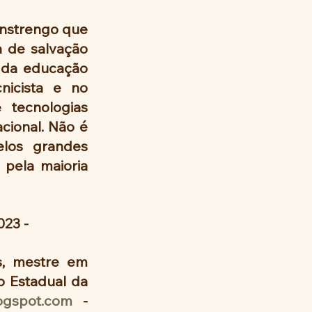
nstrengo que 
 de salvação 
 da educação 
nicista e no 
tecnologias 
ional. Não é 
los grandes 
pela maioria 
023 - 
, mestre em 
o Estadual da 
ogspot.com
 - 