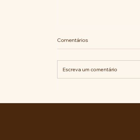
Comentários
Escreva um comentário
“Educação Política e Direitos
da Cidadania” ou
OSPB/EMC requentados!?