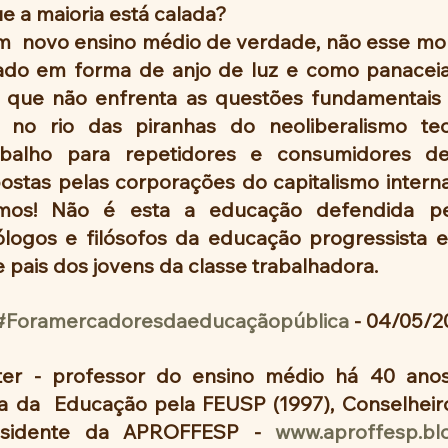
 a maioria está calada? 
  novo ensino médio de verdade, não esse mo
ado em forma de anjo de luz e como panaceia
s que não enfrenta as questões fundamentais
a no rio das piranhas do neoliberalismo tec
alho para repetidores e consumidores de 
stas pelas corporações do capitalismo internac
mos! Não é esta a educação defendida pe
logos e filósofos da educação progressista e 
pais dos jovens da classe trabalhadora.
#Foramercadoresdaeducaçãopública
 - 04/05/2
tter - professor do ensino médio há 40 anos
ria da  Educação pela FEUSP (1997), Conselheir
sidente da APROFFESP - 
www.aproffesp.bl