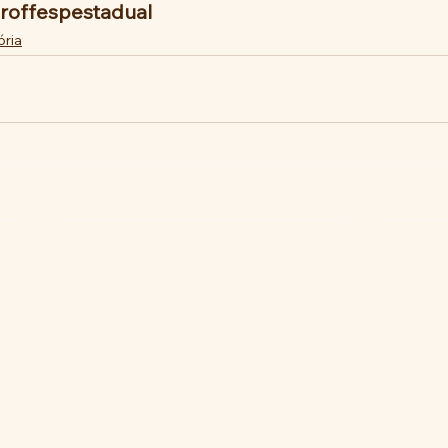
roffespestadual 
ória