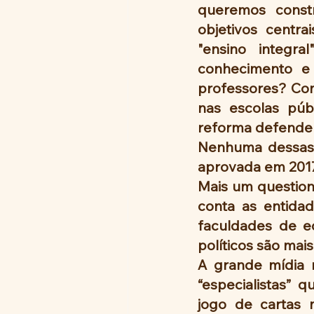
queremos const
objetivos centr
"ensino integr
conhecimento e
professores? Como
nas escolas públ
reforma defende a
Nenhuma dessas q
aprovada em 2017
Mais um question
conta as entidad
faculdades de e
políticos são mai
A grande mídia n
“especialistas”
jogo de cartas m