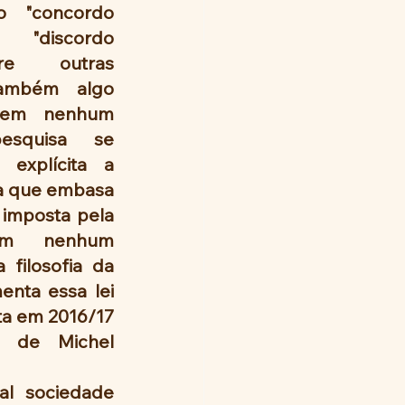
 "concordo 
"discordo 
tre outras 
também algo 
 em nenhum 
squisa se 
explícita a 
 que embasa 
imposta pela 
Em nenhum 
filosofia da 
nta essa lei 
ta em 2016/17 
 de Michel 
l sociedade 