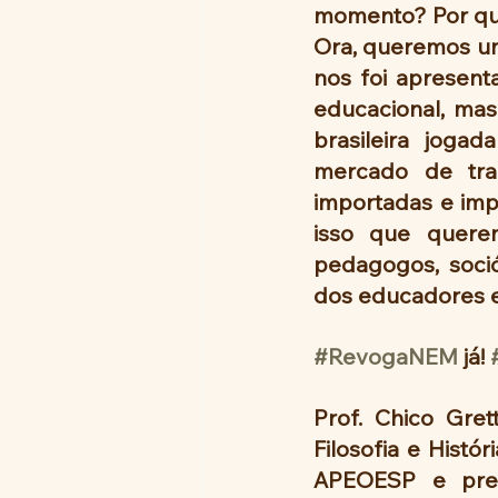
momento? Por que
Ora, queremos um
nos foi apresent
educacional, ma
brasileira jogad
mercado de trab
importadas e impo
isso que quere
pedagogos, soció
dos educadores e 
#RevogaNEM
 já! 
Prof. Chico Gre
Filosofia e Histó
APEOESP e pre