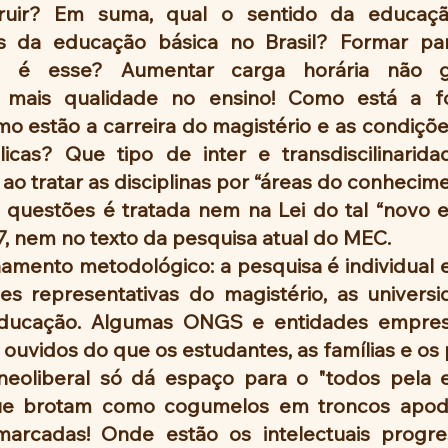
ruir? Em suma, qual o sentido da educaçã
ais da educação básica no Brasil? Formar pa
al" é esse? Aumentar carga horária não g
 mais qualidade no ensino! Como está a f
 estão a carreira do magistério e as condições
icas? Que tipo de inter e transdiscilinaridad
o tratar as disciplinas por “áreas do conhecime
uestões é tratada nem na Lei do tal “novo en
, nem no texto da pesquisa atual do MEC. 
amento metodológico: a pesquisa é individual e
es representativas do magistério, as universi
ducação. Algumas ONGS e entidades empresar
s ouvidos do que os estudantes, as famílias e os 
eoliberal só dá espaço para o "todos pela e
 que brotam como cogumelos em troncos apodr
arcadas! Onde estão os intelectuais progres