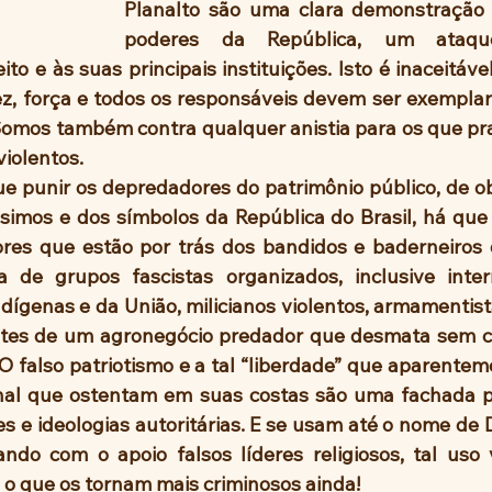
Planalto são uma clara demonstração 
poderes da República, um ataqu
to e às suas principais instituições. Isto é inaceitáve
z, força e todos os responsáveis devem ser exempla
Somos também contra qualquer anistia para os que prat
violentos.
imos e dos símbolos da República do Brasil, há que s
ores que estão por trás dos bandidos e baderneiros
de grupos fascistas organizados, inclusive intern
indígenas e da União, milicianos violentos, armamentist
ntes de um agronegócio predador que desmata sem cri
. O falso patriotismo e a tal “liberdade” que aparente
nal que ostentam em suas costas são uma fachada pa
s e ideologias autoritárias. E se usam até o nome de D
ndo com o apoio falsos líderes religiosos, tal uso 
, o que os tornam mais criminosos ainda! 