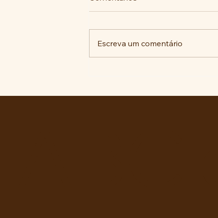
Escreva um comentário
“Educação Política e Direitos
da Cidadania” ou
OSPB/EMC requentados!?
ABC 