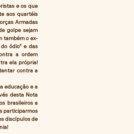
e aos quartéis 
Forças Armadas 
e golpe sejam 
m também o ex-
do ódio” e das 
ontra a ordem 
a ela própria! 
entar contra a 
vés desta Nota 
 brasileiros a 
 participarmos 
 discípulos de 
ia! 