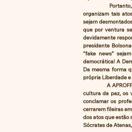
                Portanto, defendemos uma punição exemplar para esses terroristas e os que 
organizam tais ato
sejam desmontados 
que por ventura se
devidamente respon
presidente Bolsonar
“fake news” sejam
democrática! A Demo
Da mesma forma que
própria Liberdade e 
                A APROFFESP, entidade filosófica que tem o compromisso com a educação e a 
cultura da paz, os 
conclamar os profes
cerrarem fileiras e
dos atos que estão 
Sócrates de Atenas, 