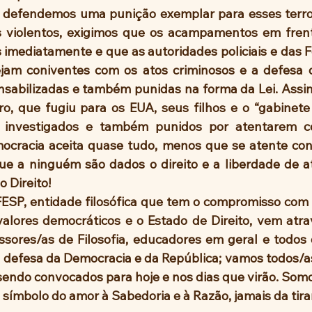
s violentos, exigimos que os acampamentos em frent
imediatamente e que as autoridades policiais e das 
jam coniventes com os atos criminosos e a defesa d
sabilizadas e também punidas na forma da Lei. Assi
o, que fugiu para os EUA, seus filhos e o “gabinete 
 investigados e também punidos por atentarem c
cracia aceita quase tudo, menos que se atente contr
 a ninguém são dados o direito e a liberdade de at
o Direito!
valores democráticos e o Estado de Direito, vem atra
sores/as de Filosofia, educadores em geral e todos os
m defesa da Democracia e da República; vamos todos/as
sendo convocados para hoje e nos dias que virão. Somos
símbolo do amor à Sabedoria e à Razão, jamais da tiran