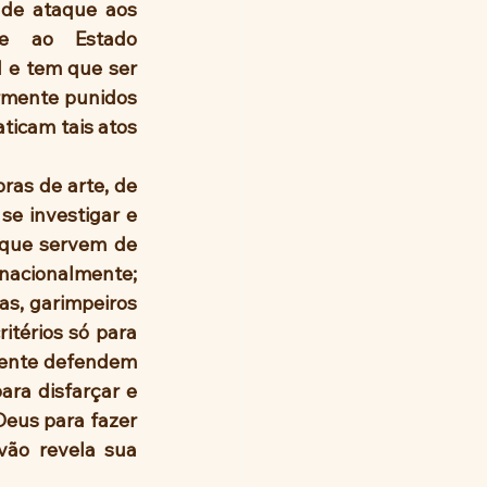
de ataque aos 
e ao Estado 
l e tem que ser 
rmente punidos 
icam tais atos 
e investigar e 
 que servem de 
acionalmente; 
as, garimpeiros 
térios só para 
mente defendem 
ra disfarçar e 
eus para fazer 
vão revela sua 