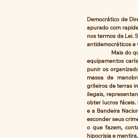
Democrático de Direi
apurado com rapide
nos termos da Lei. 
antidemocráticos e 
                Mais do que punir os depredadores do patrimônio público, de obras de arte, de 
equipamentos caríss
punir os organizad
massa de manobra 
grileiros de terras 
ilegais, representa
obter lucros fáceis
e a Bandeira Nacio
esconder seus crime
o que fazem, conta
hipocrisia e mentira