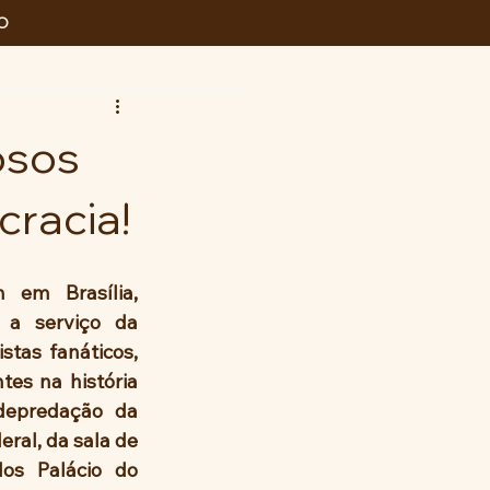
O
osos
cracia!
 em Brasília, 
 a serviço da 
stas fanáticos, 
s na história 
epredação da 
al, da sala de 
s Palácio do 