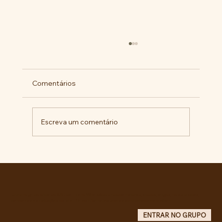
Comentários
Escreva um comentário
Pelo veto integral ao Projeto de Lei nº
4.088/2023, em defesa da política
curricular da Educação Básica
Entre no grupo oficial do ABC da Luta no WhatsApp e receba matérias, vídeos, artigos, notas públicas,
campanhas e atualizações do site - Grupo informativo: apenas administradores publicam.
ENTRAR NO GRUPO