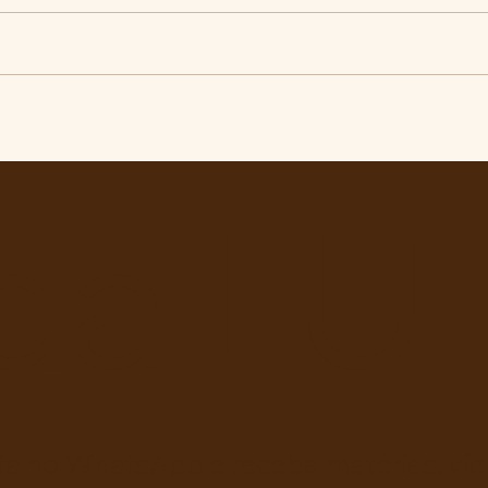
Pelo veto integral ao Projeto
Exce
de Lei nº 4.088/2023, em
Pres
defesa da política curricular
Luiz 
da Educação Básica
da LU
ta no WhatsApp e receba matérias, víde