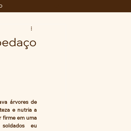
O
 pedaço
teza e nutria a 
r firme em uma 
 soldados eu 