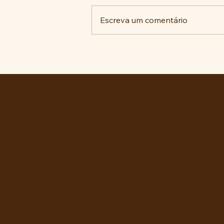
Escreva um comentário
COMUNIDADE DA VILA
SÃO PEDRO SE UNE PARA
REIVINDICAR MELHORIAS
NA EDUCAÇÃO.
ABC 
Entre no grupo oficial do ABC da Lu