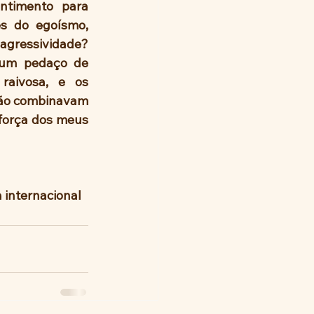
ntimento para 
s do egoísmo, 
gressividade? 
 um pedaço de 
aivosa, e os 
não combinavam 
força dos meus 
a internacional