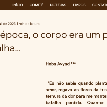
INÍCIO
COMITÊ
NOTÍCIAS
LIVROS
CONTAT
ul. de 2023
1 min de leitura
época, o corpo era um
ha...
Heba Ayyad ***
 "Eu não sabia quando plantava árvores de 
amor, regava as flores da tris
ternura da dor para me mante
batalha perdida. Quantos