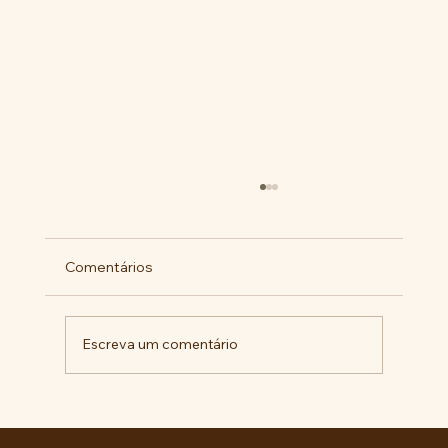
Comentários
Escreva um comentário
Pelo veto integral ao Projeto de Lei nº
4.088/2023, em defesa da política