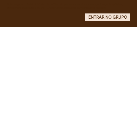
Entre no grupo oficial do ABC da Luta no WhatsApp e receba matérias, vídeos, artigos, notas públicas,
campanhas e atualizações do site - Grupo informativo: apenas administradores publicam.
ENTRAR NO GRUPO