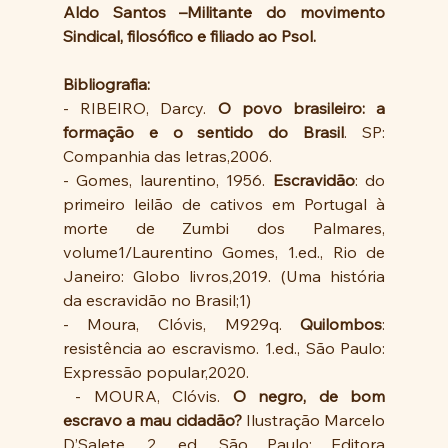
Aldo Santos –Militante do movimento 
Sindical, filosófico e filiado ao Psol.
Bibliografia:
- RIBEIRO, Darcy. 
O povo brasileiro: a 
formação e o sentido do Brasil
. SP: 
Companhia das letras,2006.
- Gomes, laurentino, 1956. 
Escravidão
: do 
primeiro leilão de cativos em Portugal à 
morte de Zumbi dos Palmares, 
volume1/Laurentino Gomes, 1.ed., Rio de 
Janeiro: Globo livros,2019. (Uma história 
da escravidão no Brasil;1)
- Moura, Clóvis, M929q. 
Quilombos
: 
resistência ao escravismo. 1.ed., São Paulo: 
Expressão popular,2020.
 - MOURA, Clóvis. 
O negro, de bom 
escravo a mau cidadão?
 Ilustração Marcelo 
D’Salete. 2. ed. São Paulo: Editora 